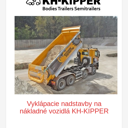
Vyklápacie nadstavby na
nákladné vozidlá KH-KIPPER